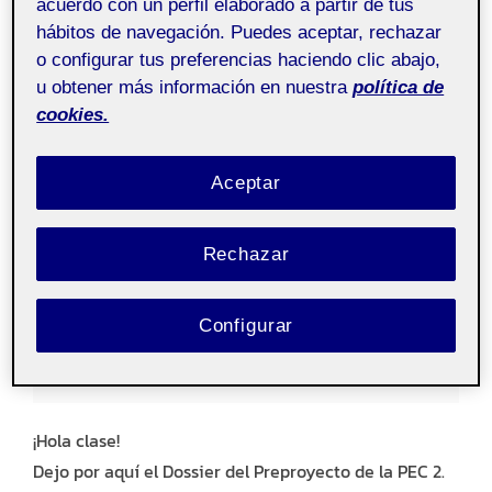
acuerdo con un perfil elaborado a partir de tus
hábitos de navegación. Puedes aceptar, rechazar
o configurar tus preferencias haciendo clic abajo,
u obtener más información en nuestra
política de
cookies.
Aceptar
La Visionaria. PREPROYECTO
Rechazar
Publicado
por
Irene Arroyo Morales
Fotografía
26
el
noviembre, 2024
2 comentarios
Configurar
Proyecto II – Aula 1
Pública
¡Hola clase!
Dejo por aquí el Dossier del Preproyecto de la PEC 2.