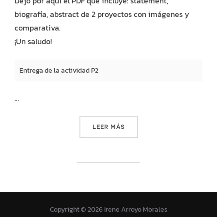
Dejo por aquí el PDF que incluye: statement,
biografía, abstract de 2 proyectos con imágenes y
comparativa.
¡Un saludo!
Entrega de la actividad P2
…
«LA VISIONARIA. F1: SEÑAL
LEER MÁS
Copyright © 2026 Irene Arroyo Morales