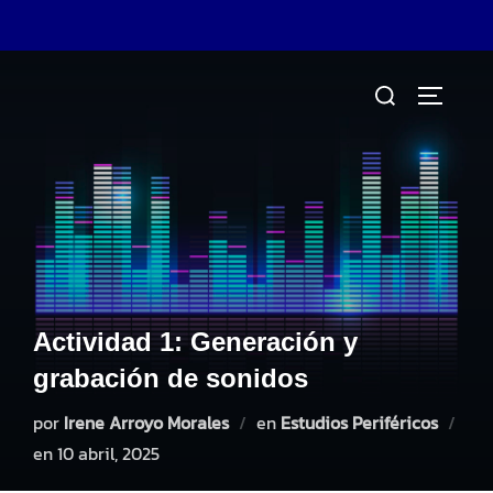
Saltar
Buscar:
al
ALTERN
contenido
Actividad 1: Generación y
grabación de sonidos
por
Irene Arroyo Morales
en
Estudios Periféricos
Publicado
en
10 abril, 2025
el