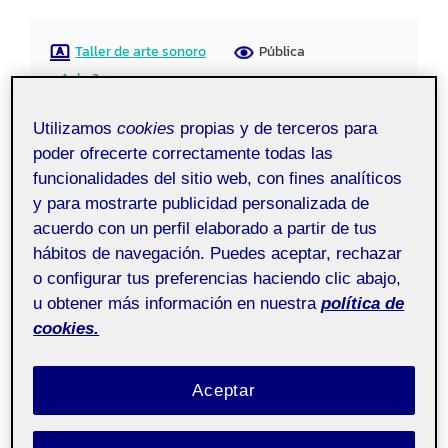
Taller de arte sonoro
Pública
- Aula 2
Utilizamos
cookies
propias y de terceros para
¡Hola, clase!
poder ofrecerte correctamente todas las
funcionalidades del sitio web, con fines analíticos
Dejo por aquí el dossier final de esta actividad. La
y para mostrarte publicidad personalizada de
verdad, a mí me ha gustado mucho y creo que hemos
acuerdo con un perfil elaborado a partir de tus
hábitos de navegación. Puedes aceptar, rechazar
podido explorar de todo. El PDF parece muy largo,
o configurar tus preferencias haciendo clic abajo,
pero realmente sólo llega hasta la página 14; las otras
u obtener más información en nuestra
política de
son de capturas del Diario que he ido generando
cookies.
durante el proceso. Lo he querido hacer así porque
me parecía que mostraba una imagen más realista
Aceptar
del proceso.