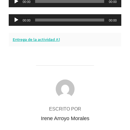
00:00
00:00
de
audio
Reproductor
00:00
00:00
de
audio
Entrega de la actividad A1
AUTOR DE LA PUBLICACIÓN
ESCRITO POR
Irene Arroyo Morales