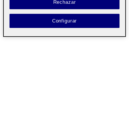
Más abajo del PDF os dejo los audios que he
Rechazar
seleccionado para esta actividad (en el orden que
están en el dossier).
Configurar