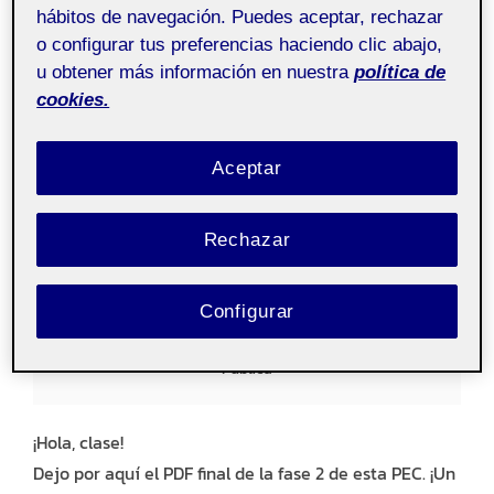
hábitos de navegación. Puedes aceptar, rechazar
o configurar tus preferencias haciendo clic abajo,
u obtener más información en nuestra
política de
cookies.
Aceptar
La Prospectora. F2: PDF final
Rechazar
Publicado
por
Irene Arroyo Morales
Fotografía
24 octubre,
el
2024
Sin comentarios
Configurar
Pública
¡Hola, clase!
Dejo por aquí el PDF final de la fase 2 de esta PEC. ¡Un