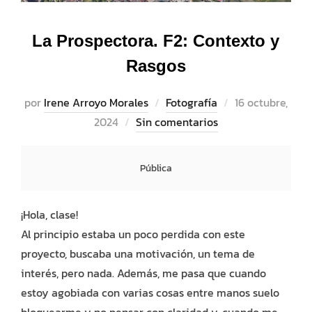
La Prospectora. F2: Contexto y
Rasgos
Publicado
por
Irene Arroyo Morales
Fotografía
16 octubre,
el
2024
Sin comentarios
Pública
¡Hola, clase!
Al principio estaba un poco perdida con este
proyecto, buscaba una motivación, un tema de
interés, pero nada. Además, me pasa que cuando
estoy agobiada con varias cosas entre manos suelo
bloquearme y no pensar con claridad y, cuando me