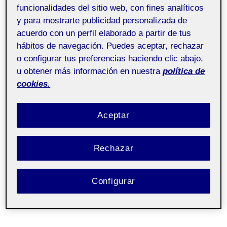
funcionalidades del sitio web, con fines analíticos
y para mostrarte publicidad personalizada de
Pública
acuerdo con un perfil elaborado a partir de tus
hábitos de navegación. Puedes aceptar, rechazar
o configurar tus preferencias haciendo clic abajo,
¡Hola, clase!
u obtener más información en nuestra
política de
cookies.
Dejo por aquí el PDF final de la fase 2 de esta PEC. ¡Un
saludo!
Aceptar
Rechazar
Configurar