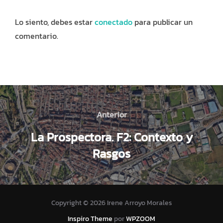
Lo siento, debes estar
conectado
para publicar un
comentario.
Navegación
de
Anterior
Anterior
La Prospectora. F2: Contexto y
entradas
Rasgos
Copyright © 2026 Irene Arroyo Morales
Inspiro Theme
por
WPZOOM