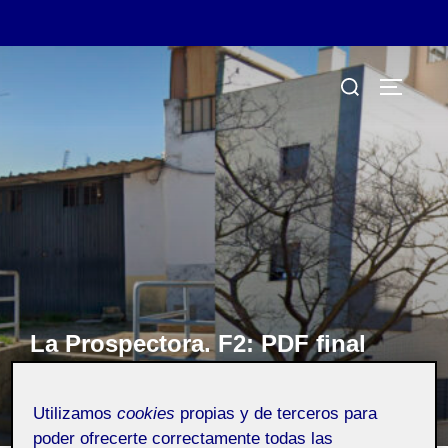
Saltar
Buscar:
al
ALTERN
contenido
La Prospectora. F2: PDF final
Publicado
por
Irene Arroyo Morales
en
Fotografía
en
24
el
octubre, 2024
Utilizamos
cookies
propias y de terceros para
poder ofrecerte correctamente todas las